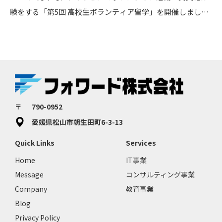
の研究や活動の経緯や成果を余すところなく伝えてくれまし
験をする「第5回 高校生ボランティア留学」を開催しまし
た。 午前中に6チームが、午後に残りの6チームが発表。全
た。 今回参加したのは、愛媛県・広島県・島根県の15名の
てのチームが発表を終えた後、審査員たちが審査結果を投票
高校生。 関空を午前に出発して飛行機を乗り換え、活動拠点
し、入賞チームを選出しました。 <<入賞チーム>>
のイロイロ市に到着したのは夕方。 海外が初めてという参加
※（ ）は学校名、「 」はテーマ 【優勝】 くまもるず
者も多く、移動の疲れを取るためこの日は早めに就寝です。
（上浮穴高等学校）「久万を守りたい！～幻の地域資源継承
翌日からは活動開始！ 活動初日は、オリエンテーションの
プロジェクト」 【準優勝】 炊飯器レンジャー（済美平成中
他にボランティア活動のための準備を行い、残った時間で街
〒
790-0952
等教育学校）「医療＋防災＋えひめ＝？～あなたは生き延び
中を散策（Cityツアー）しました。 聞こえる声や音、肌に触
愛媛県松山市朝生田町6-3-13
られるか～」 【3位】 チームCOSMOS（北宇和高等学校三
れる空気、目に映る景色や色、日本とは全く違うそれら全て
Quick Links
Services
間分校）「美沼の里にスイーツを！～新たな挑戦と交流人口
に異国を感じます。 現地2日目は、マングローブ植樹、孤
増加を目指して～」 【タカラレーベン賞】 南・温故知新
児院の訪問を行いました。 マングローブ植樹は、小さな島の
Home
IT事業
（松山南高等学校）「失われる建造物の保全のために～校舎
Message
コンサルティング事業
集合で成り立つフィリピンにとって、高潮などの災害や土壌
の建て替え・私たちにできること」 【特別審査員賞】 新世
Company
教育事業
流出を防ぐための大切な活動です。私たちの「高校生ボラン
界学辞典（松山西中等教育学校）「海の豊かさを守ろう」 4
Blog
ティア留学」では、毎回植樹を行い、未来の災害リスク軽減
Privacy Policy
月にエントリーを行い、この日までの約4カ月間活動や研究
に努めています。 孤児院では、施設に滞在している子どもた