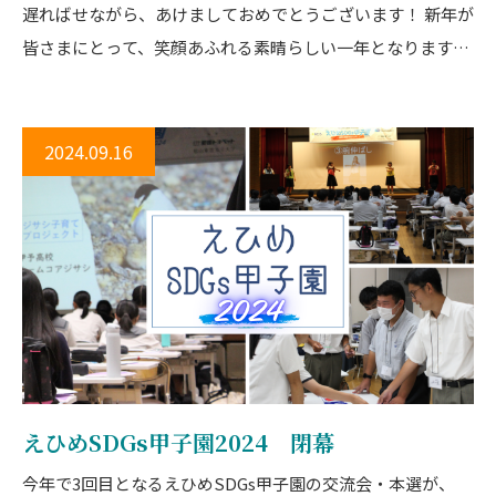
遅ればせながら、あけましておめでとうございます！ 新年が
皆さまにとって、笑顔あふれる素晴らしい一年となりますよ
う心よりお祈り申し上げます。 昨年は、私たちにとっても挑
戦と学びの一年でした。 IT事業では、お客様の「伝えたい」
を形にするWebサイト制作や、使いやすさを追求した管理サ
2024.09.16
ポートをご提供してまいりました。さらに、「次の一歩」を
後押しするお手伝いもさせていただき、多くの企業様と新し
いチャレンジを共有できたことが印象に残っています。 教育
事業では、高校生を対象とした体験型プロジェクトを通じ
て、多くの若い世代に未来を考えるきっかけを提供すること
ができました。 笑顔と感動に満ちた瞬間の数々が、私たちの
次なる一歩への大きなエネルギーになっています。 2025年
は各事業にさらに力を入れ、可能性を広げる一年としていき
えひめSDGs甲子園2024 閉幕
ます。 これからも、皆さまとともに未来を形づくり、社会に
貢献できる存在を目指してまいります。 本年もどうぞよろし
今年で3回目となるえひめSDGs甲子園の交流会・本選が、