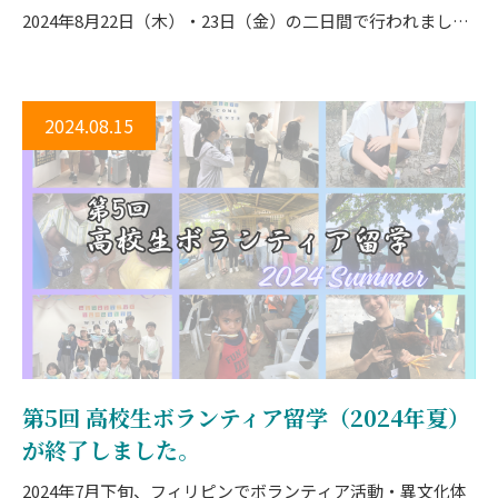
くお願いいたします。 寒さが厳しい季節ですので、どうぞご
2024年8月22日（木）・23日（金）の二日間で行われまし
自愛ください。 それでは、新年も元気にスタートしましょ
た。交流会・本選に参加したのは、7月に行われた動画予選
う！
で選出された12チームのメンバー。 22日の交流会では、特
別協賛・協賛社による自社の取組に関する講話、大学生ボラ
2024.08.15
ンティアによる交流プログラム、2030カードゲームが行われ
ました。 他校のチームと対面で会うのはこの日が初めて。
SDGsへの知見を深めながら、一緒にプロジェクトに参加し
た仲間たちと交流を深めました。 最終日となる翌23日は、
いよいよ本選（プレゼン発表）です。 各チームの持ち時間は
10分。発表の後には会場からの質問に答える質疑応答の時間
が設けられています。 最初に発表したのは、宇和島東高等学
校の「学校再生キャンパーズ」。愛媛県のみならず、全国的
第5回 高校生ボランティア留学（2024年夏）
にも課題となっている廃校の活用についての研究結果を発表
が終了しました。
しました。 その後も順番に参加チームの発表が進みます。ど
のチームも、資料スライドや発表に趣向を凝らし、自分たち
2024年7月下旬、フィリピンでボランティア活動・異文化体